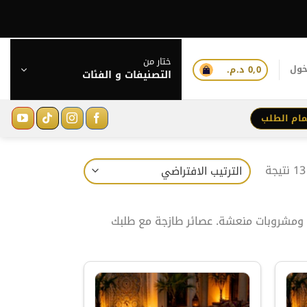
ختار من
خول
0,0
د.م.
التصنيفات و الفئات
مام الطلب
ه ومشروبات منعشة. عصائر طازجة مع طلبك