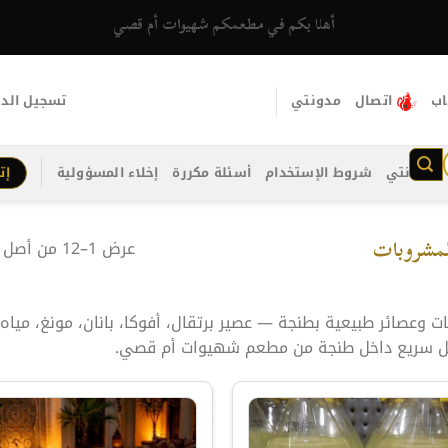
أهلا بكم في مطعمكم شهيوات أم قصي
اب
اتصال
مدونتي
تسجيل الد
مدونتي
شروط الإستخدام
أسئلة مكررة
إخلاء المسؤولية
إت
مشروبات
عرض 1–12 من أصل 13 نتيجة
ت وعصائر طبيعية بطنجة — عصير برتقال، أفوكا، بانان، مونغ، ميا
 سريع داخل طنجة من مطعم شهيوات أم قصي.