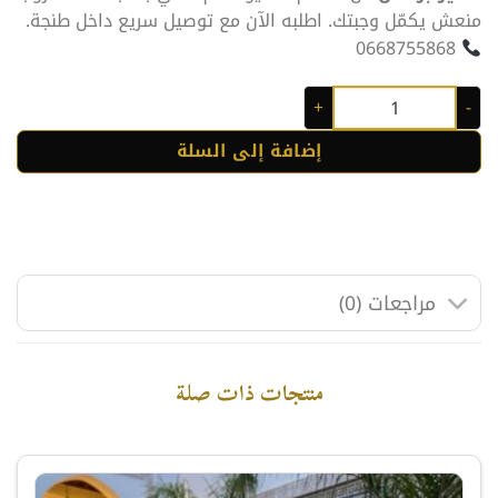
منعش يكمّل وجبتك. اطلبه الآن مع توصيل سريع داخل طنجة.
0668755868
كمية عصير برتقال
إضافة إلى السلة
مراجعات (0)
منتجات ذات صلة