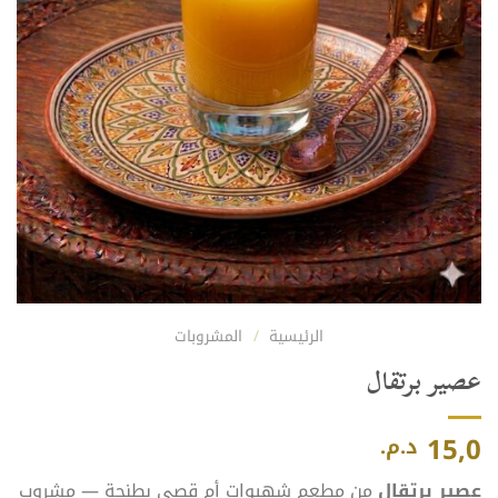
الرئيسية
/
المشروبات
عصير برتقال
15,0
د.م.
عصير برتقال
من مطعم شهيوات أم قصي بطنجة — مشروب