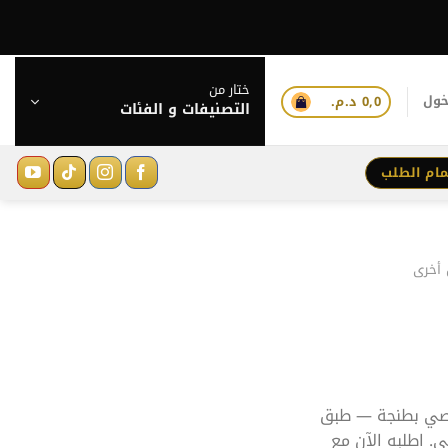
ختار من
خول
0,0
د.م.
التصنيفات و الفئات
مام الطلب
 أخرى
ي بطنجة — طبق
. اطلبه الآن مع