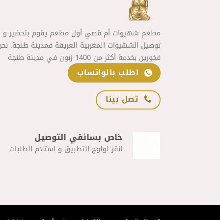
مطعم شهيوات أم قصي أول مطعم يقوم بتحضير و
توصيل الشهيوات المغربية العريقة فمدينة طنجة. نحن
فخورين بخدمة أكثر من 1400 زبون في مدينة طنجة
اطلب بالواتساب
تصل بينا
خاص بسائقي التوصيل
انقر لولوج التطبيق و استلام الطلبات