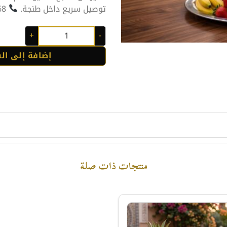
توصيل سريع داخل طنجة.
0668755868
كمية فلان
إضافة إلى ال
منتجات ذات صلة