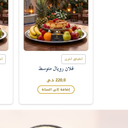
أطباق أخرى
أط
فلان رويال متوسط
220,0
د.م.
إضافة إلى السلة