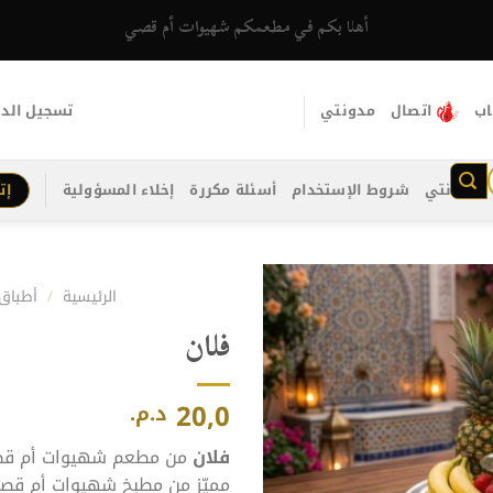
أهلا بكم في مطعمكم شهيوات أم قصي
اب
اتصال
مدونتي
تسجيل الد
مدونتي
شروط الإستخدام
أسئلة مكررة
إخلاء المسؤولية
إت
الرئيسية
/
أطباق
فلان
20,0
د.م.
فلان
من مطعم شهيوات أم قص
مميّز من مطبخ شهيوات أم قصي