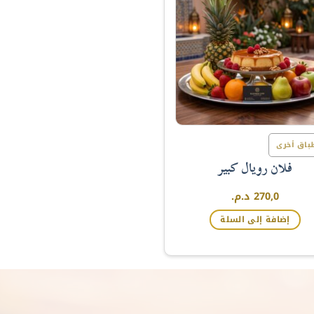
باق أخرى
فلان رويال كبير
270,0
د.م.
إضافة إلى السلة