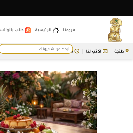
خطي
لمحتوى
فروعنا
الرئيسية
طلب بالواتس
البحث
طنجة
اكتب لنا
11:00 ص - 11:30 م
للتواصل معنا
عن: