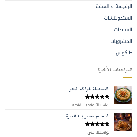
الرفيسة و السفة
الستدويتشات
السلطات
المشروبات
طاكوس
المراجعات الأخيرة
البسطيلة بفواكه البحر
بواسطة Hamid Hamid
تم التقييم
5
من 5
الدجاج محمر بالدغميرة
تم التقييم
بواسطة منى
5
من 5