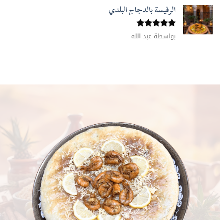
الرفيسة بالدجاج البلدي
تم التقييم
بواسطة عبد الله
5
من 5