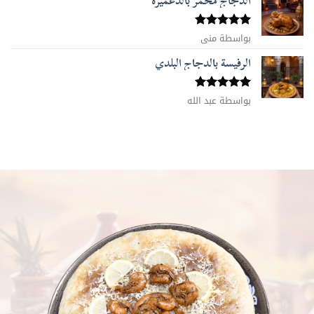
الدجاج محمر بالدغميرة
تم التقييم
بواسطة منى
5
من 5
الرفيسة بالدجاج البلدي
تم التقييم
بواسطة عبد الله
5
من 5