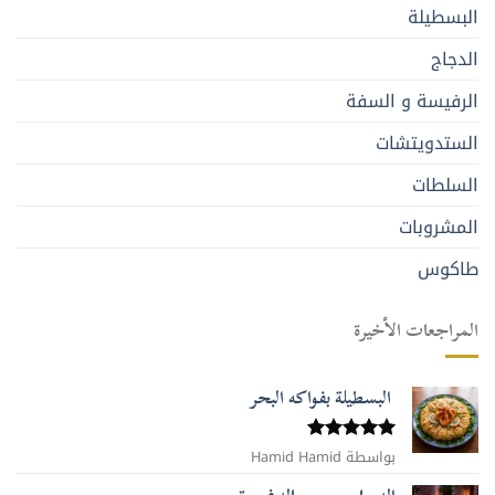
البسطيلة
الدجاج
الرفيسة و السفة
الستدويتشات
السلطات
المشروبات
طاكوس
المراجعات الأخيرة
البسطيلة بفواكه البحر
بواسطة Hamid Hamid
تم التقييم
5
من 5