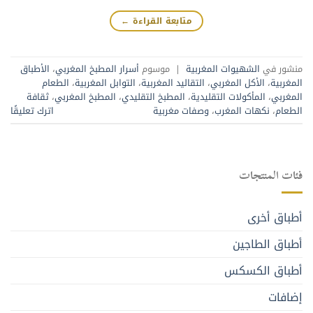
متابعة القراءة
←
منشور في
الشهيوات المغربية
|
موسوم
أسرار المطبخ المغربي
،
الأطباق
المغربية
،
الأكل المغربي
،
التقاليد المغربية
،
التوابل المغربية
،
الطعام
المغربي
،
المأكولات التقليدية
،
المطبخ التقليدي
،
المطبخ المغربي
،
ثقافة
الطعام
،
نكهات المغرب
،
وصفات مغربية
اترك تعليقًا
فئات المنتجات
أطباق أخرى
أطباق الطاجين
أطباق الكسكس
إضافات