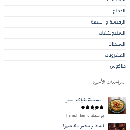
الدجاج
الرفيسة و السفة
الستدويتشات
السلطات
المشروبات
طاكوس
المراجعات الأخيرة
البسطيلة بفواكه البحر
بواسطة Hamid Hamid
تم التقييم
5
من 5
الدجاج محمر بالدغميرة