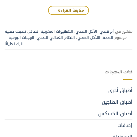
متابعة القراءة
←
منشور في
أم قصي
،
الأكل الصحي
،
الشهيوات المغربية
،
نصائح
،
نصيحة صحية
|
موسوم
الصحة
،
اللأكل الصحي
،
النظام الغذائي الصحي
،
الوجبات اليومية
اترك تعليقًا
فئات المنتجات
أطباق أخرى
أطباق الطاجين
أطباق الكسكس
إضافات
البسطيلة