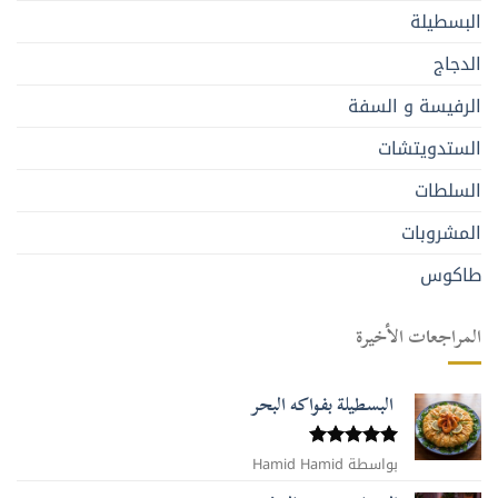
البسطيلة
الدجاج
الرفيسة و السفة
الستدويتشات
السلطات
المشروبات
طاكوس
المراجعات الأخيرة
البسطيلة بفواكه البحر
بواسطة Hamid Hamid
تم التقييم
5
من 5