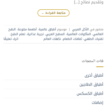
وتقديم نصائح […]
متابعة القراءة
←
منشور في
الأكل العربي
|
موسوم
أطباق عالمية
،
أطعمة متنوعة
،
الطبخ
العالمي
،
المأكولات العالمية
،
المطبخ العربي
،
تجربة غذائية
،
تعلم الطبخ
،
تقنيات الطهي
،
ثقافات الطعام
،
نكهات العالم
اترك تعليقًا
فئات المنتجات
أطباق أخرى
أطباق الطاجين
أطباق الكسكس
إضافات