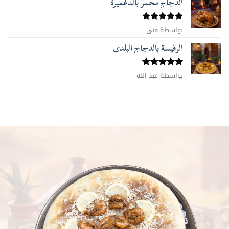
الدجاج محمر بالدغميرة
تم التقييم
بواسطة منى
5
من 5
الرفيسة بالدجاج البلدي
تم التقييم
بواسطة عبد الله
5
من 5