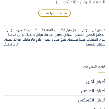
اليومية. التوابل والأعشاب […]
متابعة القراءة
←
منشور في
التوابل
|
موسوم
الأعشاب المنسمة
،
الأعشاب للطهي
،
التوابل
،
المطبخ الصحي
،
تحسين الهضم
،
تعزيز المناعة
،
توابل عالمية
،
توابل علاجية
،
شاي الأعشاب
،
صحة طبيعية
،
طبخ
،
طعام صحي
،
علاج بالأعشاب
،
فوائد صحية
،
نكهات طبيعية
اترك تعليقًا
فئات المنتجات
أطباق أخرى
أطباق الطاجين
أطباق الكسكس