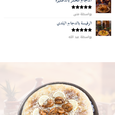
الدجاج محمر بالدغميرة
تم التقييم
بواسطة منى
5
من 5
الرفيسة بالدجاج البلدي
تم التقييم
بواسطة عبد الله
5
من 5