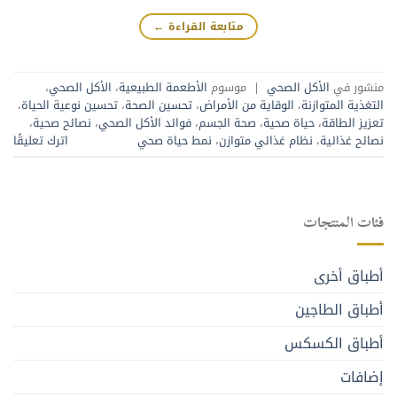
متابعة القراءة
←
منشور في
الأكل الصحي
|
موسوم
الأطعمة الطبيعية
،
الأكل الصحي
،
التغذية المتوازنة
،
الوقاية من الأمراض
،
تحسين الصحة
،
تحسين نوعية الحياة
،
تعزيز الطاقة
،
حياة صحية
،
صحة الجسم
،
فوائد الأكل الصحي
،
نصائح صحية
،
نصائح غذائية
،
نظام غذائي متوازن
،
نمط حياة صحي
اترك تعليقًا
فئات المنتجات
أطباق أخرى
أطباق الطاجين
أطباق الكسكس
إضافات