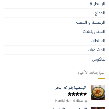
البسطيلة
الدجاج
الرفيسة و السفة
الستدويتشات
السلطات
المشروبات
طاكوس
المراجعات الأخيرة
البسطيلة بفواكه البحر
بواسطة Hamid Hamid
تم التقييم
5
من 5