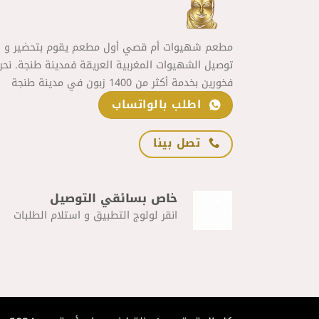
مطعم شهيوات أم قصي أول مطعم يقوم بتحضير و
توصيل الشهيوات المغربية العريقة فمدينة طنجة. نحن
فخورين بخدمة أكثر من 1400 زبون في مدينة طنجة
اطلب بالواتساب
تصل بينا
خاص بسائقي التوصيل
انقر لولوج التطبيق و استلام الطلبات