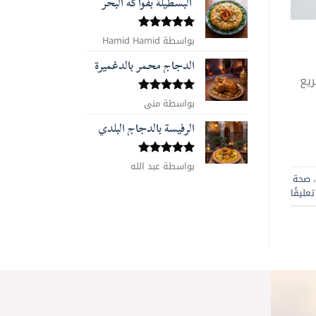
البسطيلة بفواكه البحر
بواسطة Hamid Hamid
تم التقييم
5
من 5
الدجاج محمر بالدغميرة
ريع
تم التقييم
بواسطة منى
5
من 5
الرفيسة بالدجاج البلدي
تم التقييم
بواسطة عبد الله
5
من 5
،
صحة
عليقًا