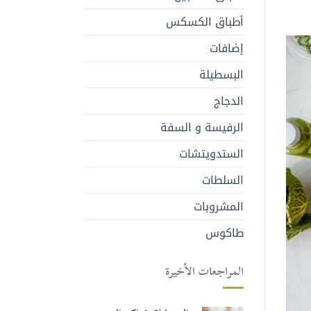
أطباق الكسكس
إضافات
البسطيلة
الدجاج
الرفيسة و السفة
الستدويتشات
السلطات
المشروبات
طاكوس
المراجعات الأخيرة