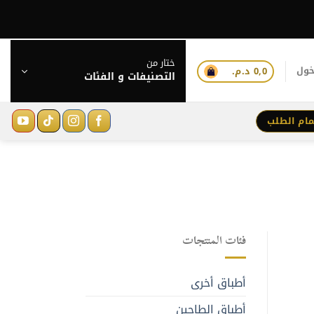
ختار من
خول
0,0
د.م.
التصنيفات و الفئات
مام الطلب
فئات المنتجات
أطباق أخرى
أطباق الطاجين