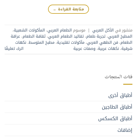
متابعة القراءة
←
منشور في
الأكل العربي
|
موسوم
الطعام العربي
،
المأكولات الشعبية
،
المطبخ العربي
،
تجربة طعام
،
تقاليد الطعام العربي
،
ثقافة الطعام
،
عراقة
الطعام
،
فن الطهي العربي
،
مأكولات تقليدية
،
مطبخ المتوسط
،
نكهات
شرقية
،
نكهات عربية
،
وصفات عربية
اترك تعليقًا
فئات المنتجات
أطباق أخرى
أطباق الطاجين
أطباق الكسكس
إضافات