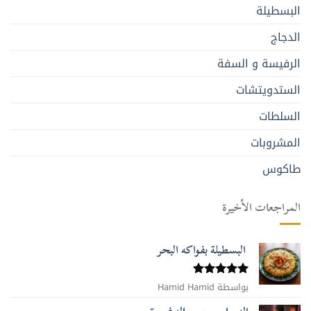
البسطيلة
الدجاج
الرفيسة و السفة
الستدويتشات
السلطات
المشروبات
طاكوس
المراجعات الأخيرة
البسطيلة بفواكه البحر
بواسطة Hamid Hamid
تم التقييم
5
من 5