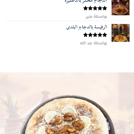
الدجاج محمر بالدغميرة
تم التقييم
بواسطة منى
5
من 5
الرفيسة بالدجاج البلدي
تم التقييم
بواسطة عبد الله
5
من 5