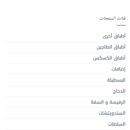
فئات المنتجات
أطباق أخرى
أطباق الطاجين
أطباق الكسكس
إضافات
البسطيلة
الدجاج
الرفيسة و السفة
الستدويتشات
السلطات