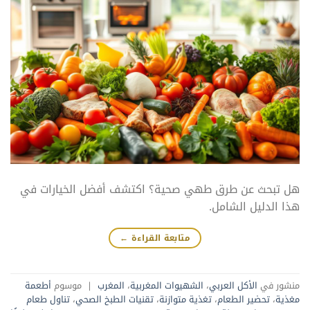
هل تبحث عن طرق طهي صحية؟ اكتشف أفضل الخيارات في
هذا الدليل الشامل.
متابعة القراءة
←
منشور في
الأكل العربي
،
الشهيوات المغربية
،
المغرب
|
موسوم
أطعمة
مغذية
،
تحضير الطعام
،
تغذية متوازنة
،
تقنيات الطبخ الصحي
،
تناول طعام