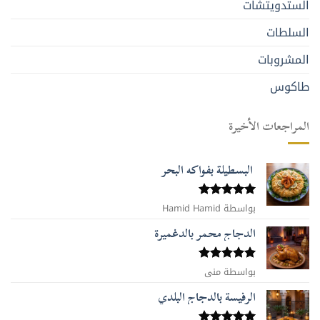
الستدويتشات
السلطات
المشروبات
طاكوس
المراجعات الأخيرة
البسطيلة بفواكه البحر
بواسطة Hamid Hamid
تم التقييم
5
من 5
الدجاج محمر بالدغميرة
تم التقييم
بواسطة منى
5
من 5
الرفيسة بالدجاج البلدي