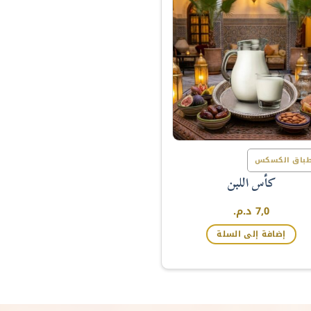
المختلفة
لهذا
المنتج.
يمكن
اختيار
الخيارات
على
صفحة
المنتج
طباق الكسكس
كأس اللبن
7,0
د.م.
إضافة إلى السلة