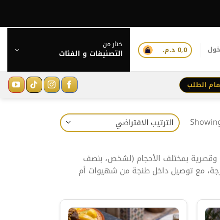
ختار من
خول
0,0
د.م.
التصنيفات و الفئات
مام الطلب
Showing 
قصرية بمختلف الأحجام (لشخص، بنصف
زجة، مع توصيل داخل طنجة من شهيوات أم