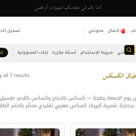
أهلا بكم في مطعمكم شهيوات أم قصي
اب
اتصال
مدونتي
تسجيل الد
مدونتي
شروط الإستخدام
أسئلة مكررة
إخلاء المسؤولية
إت
باق الكسكس
all 7 results
وم الجمعة بطنجة — كسكس بالدجاج وكسكس باللحم، طبسيل و
 بدجاجة، قصرية كبيرة). كسكس مغربي تقليدي محضّر بالخضر الطا