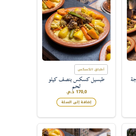
أطباق الكسكس
طبسيل كسكس بنصف كيلو
ة
لحم
170,0
د.م.
إضافة إلى السلة