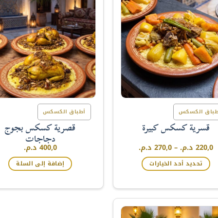
طباق الكسكس
أطباق الكسكس
قصرية كسكس بجوج
قسرية كسكس كبيرة
دجاجات
نطاق
220,0
د.م.
–
270,0
د.م.
400,0
د.م.
السعر:
من
تحديد أحد الخيارات
إضافة إلى السلة
خلال
هناك
العديد
من
الأشكال