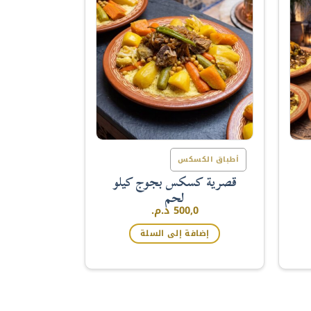
أطباق الكسكس
قصرية كسكس بجوج كيلو
لحم
500,0
د.م.
إضافة إلى السلة