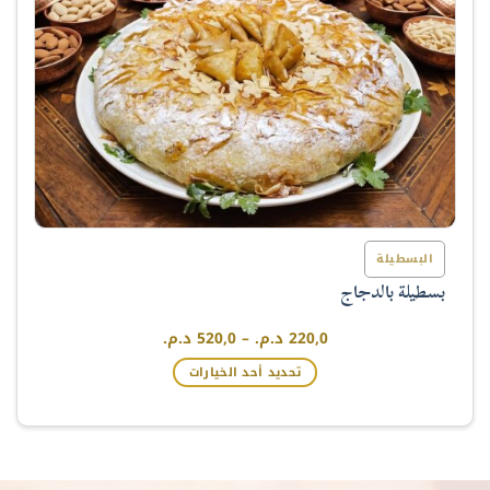
المنتج
البسطيلة
بسطيلة بالدجاج
نطاق
220,0
د.م.
–
520,0
د.م.
السعر:
من
تحديد أحد الخيارات
خلال
هناك
العديد
من
الأشكال
المختلفة