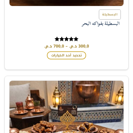
البسطيلة
البسطيلة بفواكه البحر
نطاق
300,0
د.م.
–
700,0
د.م.
تم التقييم
السعر:
5.00
من 5
من
تحديد أحد الخيارات
خلال
هناك
العديد
من
الأشكال
المختلفة
لهذا
المنتج.
يمكن
اختيار
الخيارات
على
صفحة