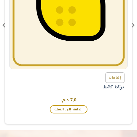
إضافات
مونادا كانيط
7,0
د.م.
إضافة إلى السلة