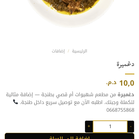
الرئيسية
/
إضافات
دغميرة
10,0
د.م.
دغميرة
من مطعم شهيوات أم قصي بطنجة — إضافة مثالية
لتكملة وجبتك. اطلبه الآن مع توصيل سريع داخل طنجة.
0668755868
كمية دغميرة
إضافة إلى السلة