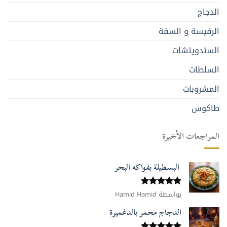
الدجاج
الرفيسة و السفة
الستدويتشات
السلطات
المشروبات
طاكوس
المراجعات الأخيرة
البسطيلة بفواكه البحر
بواسطة Hamid Hamid
تم التقييم
5
من 5
الدجاج محمر بالدغميرة