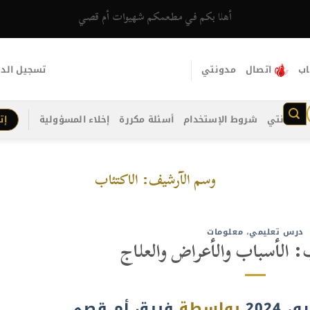
أهلا بكم في مطعمكم شهيوات أم قصي
اب
اتصال
مدونتي
تسجيل الد
مدونتي
شروط الإستخدام
أسئلة مكررة
إخلاء المسؤولية
إت
وسم الآرشيف:
الاكتئاب
درس تعليمي
،
معلومات
: الأسباب والأعراض والعلاج
بواسطة
فريق أم قصي