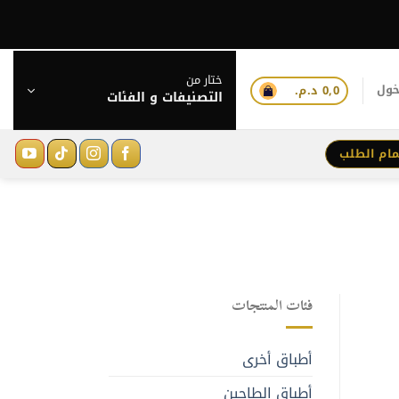
ختار من
خول
0,0
د.م.
التصنيفات و الفئات
مام الطلب
فئات المنتجات
أطباق أخرى
أطباق الطاجين