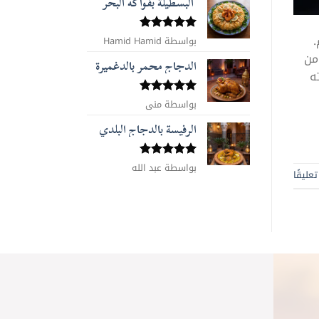
البسطيلة بفواكه البحر
.
بواسطة Hamid Hamid
تم التقييم
5
من 5
من
الدجاج محمر بالدغميرة
ه
تم التقييم
بواسطة منى
5
من 5
الرفيسة بالدجاج البلدي
تم التقييم
بواسطة عبد الله
عليقًا
5
من 5