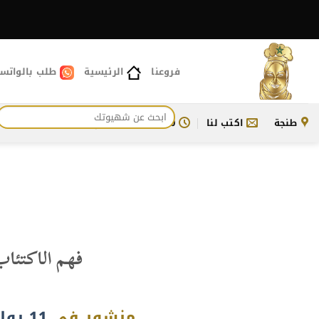
خطي
لمحتوى
فروعنا
الرئيسية
طلب بالواتس
البحث
طنجة
اكتب لنا
11:00 ص - 11:30 م
للتواصل معنا
عن:
فهم الاكتئاب
منشور في
11 يوليو، 2024