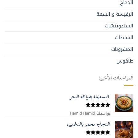
الدجاج
الرفيسة و السفة
الستدويتشات
السلطات
المشروبات
طاكوس
المراجعات الأخيرة
البسطيلة بفواكه البحر
بواسطة Hamid Hamid
تم التقييم
5
من 5
الدجاج محمر بالدغميرة