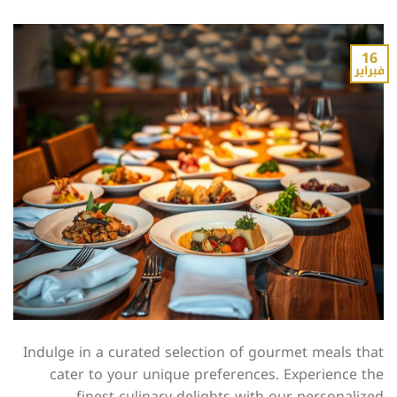
16
فبراير
Indulge in a curated selection of gourmet meals that
cater to your unique preferences. Experience the
finest culinary delights with our personalized