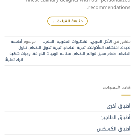
recommendations.
متابعة القراءة
←
منشور في
الأكل العربي
،
الشهيوات المغربية
،
المغرب
|
موسوم
أطعمة
لذيذة
،
اكتشاف المأكولات
،
تجربة الطعام
،
تجربة تذوق الطعام
،
تناول
الطعام
،
طعام مميز
،
قوائم الطعام
،
مطاعم الوجبات الذواقة
،
وجبات شهية
اترك تعليقًا
فئات المنتجات
أطباق أخرى
أطباق الطاجين
أطباق الكسكس