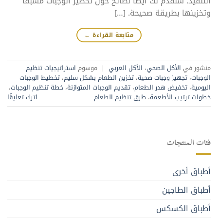
التنفيذ. سنقدم لك أيضًا نصائح حول تحضير الوجبات مسبقًا
وتخزينها بطريقة صحيحة. […]
متابعة القراءة
←
منشور في
الأكل الصحي
،
الأكل العربي
|
موسوم
استراتيجيات تنظيم
الوجبات
،
تجهيز وجبات صحية
،
تخزين الطعام بشكل سليم
،
تخطيط الوجبات
اليومية
،
تخفيض هدر الطعام
،
تقديم الوجبات المتوازنة
،
خطة تنظيم الوجبات
،
خطوات ترتيب الأطعمة
،
طرق تنظيم الطعام
اترك تعليقًا
فئات المنتجات
أطباق أخرى
أطباق الطاجين
أطباق الكسكس