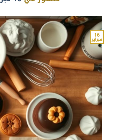
16
فبراير