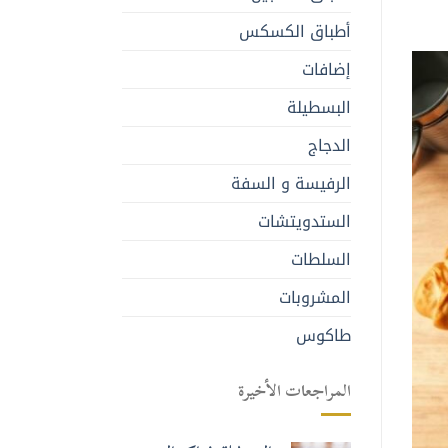
أطباق الكسكس
إضافات
البسطيلة
الدجاج
الرفيسة و السفة
الستدويتشات
السلطات
المشروبات
طاكوس
المراجعات الأخيرة