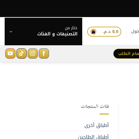
ختار من
خول
0,0
د.م.
التصنيفات و الفئات
مام الطلب
فئات المنتجات
أطباق أخرى
أطباق الطاجين