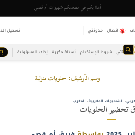
أهلا بكم في مطعمكم شهيوات أم قصي
اب
اتصال
مدونتي
تسجيل الد
مدونتي
شروط الإستخدام
أسئلة مكررة
إخلاء المسؤولية
إت
وسم الآرشيف:
حلويات منزلية
عربي
،
الشهيوات المغربية
،
المغرب
 تحضير الحلويات
بواسطة
فريق أم قصي