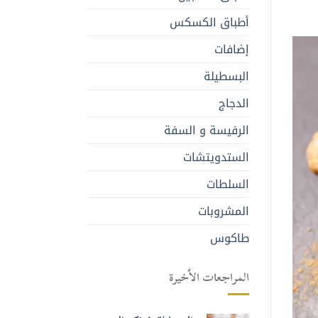
أطباق الكسكس
إضافات
البسطيلة
الدجاج
الرفيسة و السفة
الستدويتشات
السلطات
المشروبات
طاكوس
المراجعات الأخيرة