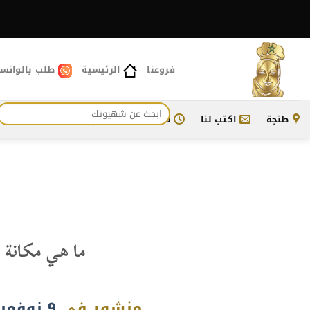
خطي
لمحتوى
فروعنا
الرئيسية
طلب بالواتس
البحث
طنجة
اكتب لنا
11:00 ص - 11:30 م
للتواصل معنا
عن:
ما هي مكانة 
منشور في
9 نوفمبر، 2023