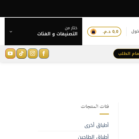
ختار من
خول
0,0
د.م.
التصنيفات و الفئات
مام الطلب
فئات المنتجات
أطباق أخرى
أطباق الطاجين