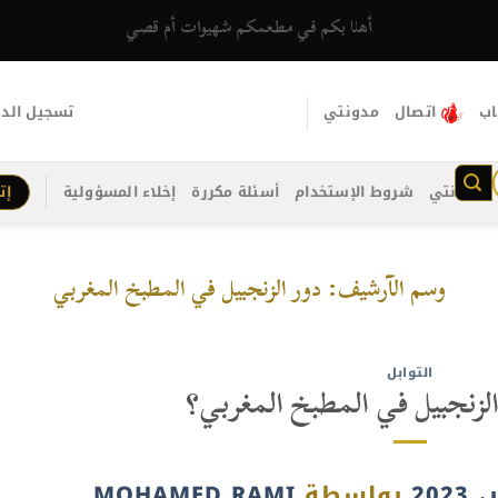
أهلا بكم في مطعمكم شهيوات أم قصي
اب
اتصال
مدونتي
تسجيل الد
مدونتي
شروط الإستخدام
أسئلة مكررة
إخلاء المسؤولية
إت
وسم الآرشيف:
دور الزنجبيل في المطبخ المغربي
التوابل
الزنجبيل في المطبخ المغربي؟
بواسطة
MOHAMED RAMI