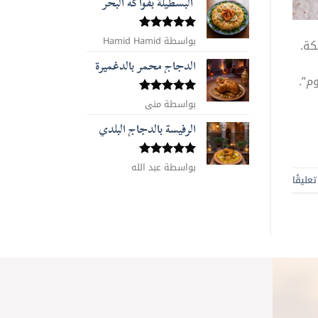
البسطيلة بفواكه البحر
بواسطة Hamid Hamid
تم التقييم
كة.
5
من 5
الدجاج محمر بالدغميرة
م”.
تم التقييم
بواسطة منى
5
من 5
الرفيسة بالدجاج البلدي
تم التقييم
بواسطة عبد الله
5
من 5
عليقًا