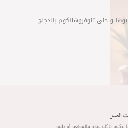
لبوها و حنى تنوفروهالكوم بالدجاج
ت العمل
ا بيكوم تاكلو عندنا فالمطعم أو طلبو