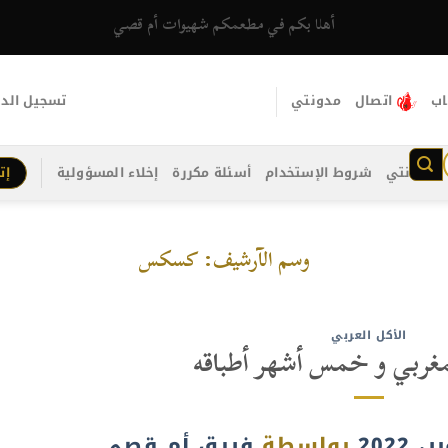
أهلا بكم في مطعمكم شهيوات أم قصي
اب
اتصال
مدونتي
تسجيل الد
مدونتي
شروط الإستخدام
أسئلة مكررة
إخلاء المسؤولية
إت
وسم الآرشيف:
كسكس
الأكل العربي
مغربي و خمس أشهر أطباقه
بواسطة
فريق أم قصي