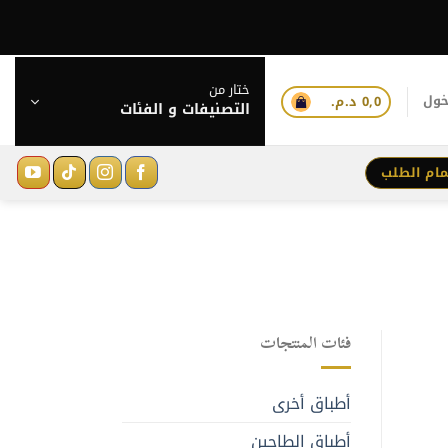
ختار من
خول
0,0
د.م.
التصنيفات و الفئات
مام الطلب
فئات المنتجات
أطباق أخرى
أطباق الطاجين