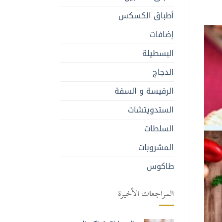
أطباق الكسكس
إضافات
البسطيلة
الدجاج
الرفيسة و السفة
الستدويتشات
السلطات
المشروبات
طاكوس
المراجعات الأخيرة