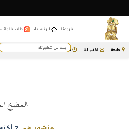
خطي
لمحتوى
فروعنا
الرئيسية
طلب بالواتس
البحث
طنجة
اكتب لنا
11:00 ص - 11:30 م
للتواصل معنا
عن:
المطبخ ال
منشور في
2 أكتوبر، 2022