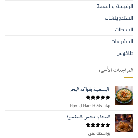
الرفيسة و السفة
الستدويتشات
السلطات
المشروبات
طاكوس
المراجعات الأخيرة
البسطيلة بفواكه البحر
بواسطة Hamid Hamid
تم التقييم
5
من 5
الدجاج محمر بالدغميرة
تم التقييم
بواسطة منى
5
من 5