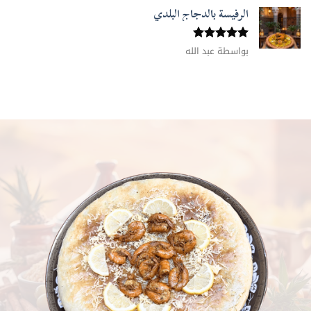
الرفيسة بالدجاج البلدي
تم التقييم
بواسطة عبد الله
5
من 5