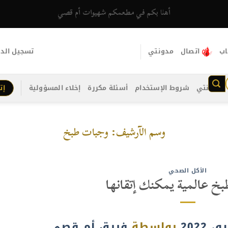
أهلا بكم في مطعمكم شهيوات أم قصي
اب
اتصال
مدونتي
تسجيل الد
مدونتي
شروط الإستخدام
أسئلة مكررة
إخلاء المسؤولية
إت
وسم الآرشيف:
وجبات طبخ
الأكل الصحي
خ عالمية يمكنك إتقانها
بواسطة
فريق أم قصي