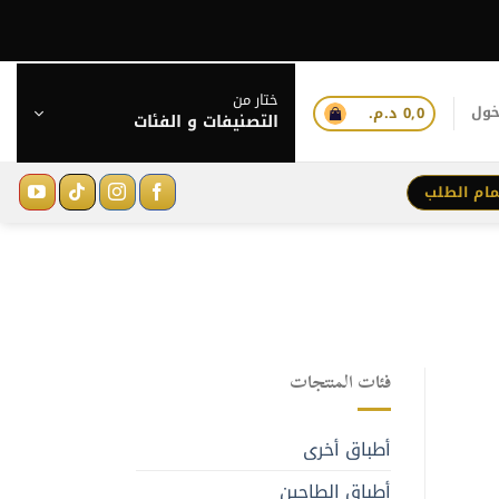
ختار من
خول
0,0
د.م.
التصنيفات و الفئات
مام الطلب
فئات المنتجات
أطباق أخرى
أطباق الطاجين