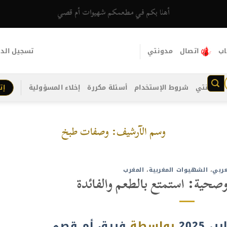
أهلا بكم في مطعمكم شهيوات أم قصي
اب
اتصال
مدونتي
تسجيل الد
مدونتي
شروط الإستخدام
أسئلة مكررة
إخلاء المسؤولية
إت
وسم الآرشيف:
وصفات طبخ
عربي
،
الشهيوات المغربية
،
المغرب
حية: استمتع بالطعم والفائدة
بواسطة
فريق أم قصي