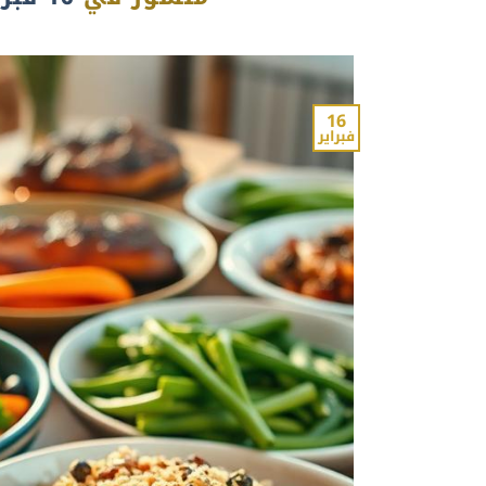
16
فبراير