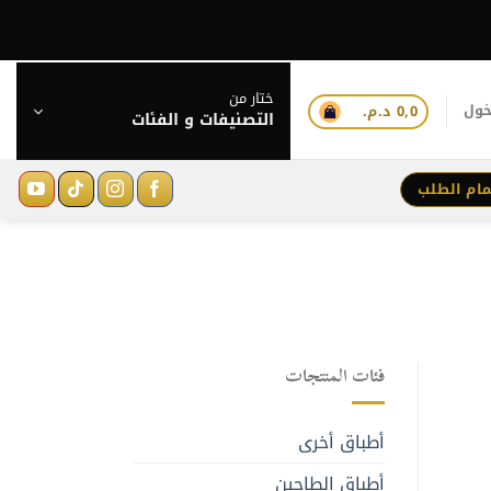
ختار من
خول
0,0
د.م.
التصنيفات و الفئات
مام الطلب
فئات المنتجات
أطباق أخرى
أطباق الطاجين