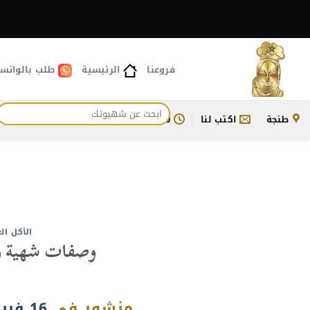
خطي
لمحتوى
فروعنا
الرئيسية
طلب بالواتس
البحث
طنجة
اكتب لنا
11:00 ص - 11:30 م
للتواصل معنا
عن:
الأكل ال
وصفات شهية وص
منشور في
16 فبراير، 2025