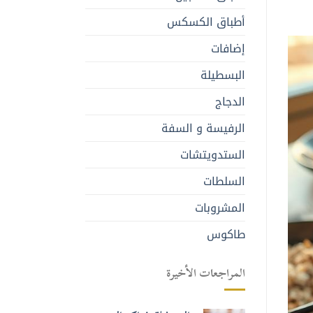
أطباق الكسكس
إضافات
البسطيلة
الدجاج
الرفيسة و السفة
الستدويتشات
السلطات
المشروبات
طاكوس
المراجعات الأخيرة