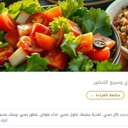
وسريع التحضير.
متابعة القراءة
←
سوم
اكل صحي
،
تغذية سليمة
،
تناول صحي
،
غذاء متوازن
،
فطور صحي
،
وجبات صحية
اترك ت