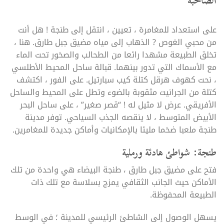
الصاخبة
على استعداد للمغامرة ، تعيين ، انتقل إلى طنجة ! هل أنت
من محبي الغوص ? الذهاب إلى مياه مضيق جبل طارق. هنا ،
تخلق الطبيعة مشهدا رائعا من الطحالب والصخور تحت الماء
مع الأسماك التي تدور بينهما. قبالة ساحل المحيط الأطلسي
، نحت كهوف هرقل كتلة كيب سبارتيل. على الفور ، اكتشف
كتلة من الجرانيت مثقوبة بالضوء وتطل على المحيط والساحل
الأفريقي. عرض لا مثيل له ! “قصر صغير” ، على ساحل البحر
الأبيض المتوسط ، لا ينقصه الجذب السياحي. توفر مدينة
طنجة ملعبا ضخما مليئا بالإمكانيات وأماكن جديدة للمغامرين.
طنجة: شواطئ هادئة ورملية
فتح على مضيق جبل طارق ، طنجة البيضاء هي واحدة من تلك
الأماكن حيث الجانب الثقافي يمزج بسلاسة مع تلك ذات
الطبيعة المحفوظة.
يسهل الوصول إلى الشاطئ الرئيسي للمدينة ؛ في الوسط