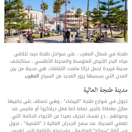
طنجة في شمال المغرب ، على سواحل طنجة حيث تتلاقى
مياه البحر الأبيض المتوسط والمحيط الأطلسي ، ستكتشف
مدينة فريدة تحمل تراثا متعدد الثقافات. هي مدينة من بين
المدن التي بسسبها يزور العديد من السياح
المغرب
.
مدينة طنجة العالية
تجول في شوارع طنجة “البيضاء” ، وهي تصطف على جانبيها
منازل مغطاة بالجير. تماما كما فعل ديلاكروا أو ماتيس عند
وصولهم ، دع نفسك تنجرف بعيدا عن الأجواء الحالمة التي
تغطي المدينة. عند سفح الجدران العالية لـ “القصبة” ، تجول
في أزقة “سوكو” العظيمة ، واستمتع بالقلعة التي تهيمن