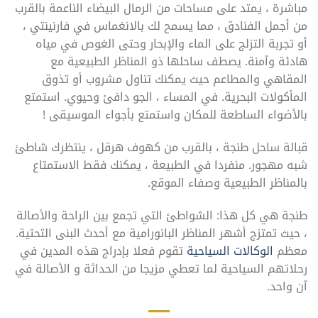
مباشرة ، يمتد على مساحات من الرمال البيضاء الناعمة بالقرب
من أجمل الفنادق ، مما يسمح لك بالانغماس في فارنينتي ،
أو تجربة التزلج على الماء والإبحار وحتى الغوص في مياه
هادئة وآمنة. يصطف ساحلها ذو المناظر الطبيعية مع
المقاهي والمطاعم حيث يمكنك تناول مشروب أو تذوق
المأكولات البحرية. في المساء ، الجو دافئ وحيوي. استمتع
بالأضواء الساطعة للمكان واستمتع بأجواء الموسيقى !
قبالة ساحل طنجة ، بالقرب من كهوف هرقل ، ينتظرك شاطئ
شبه مهجور. منفردا في الطبيعة ، يمكنك فقط الاستمتاع
بالمناظر الطبيعية وصفاء الموقع.
طنجة هي كل هذا: الشواطئ التي تجمع بين الراحة والأصالة
، حيث تمتزج أشهر المناظر البانورامية مع أحدث البنى التحتية.
معظم
الوكالات السياحية
تقوم فعلا بإدراج هذه المدين في
رحلاتهم السياحية لما تعطي مزيجا من الحداثة و الأصالة في
آن واحد.