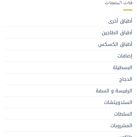
فئات المنتجات
أطباق أخرى
أطباق الطاجين
أطباق الكسكس
إضافات
البسطيلة
الدجاج
الرفيسة و السفة
الستدويتشات
السلطات
المشروبات