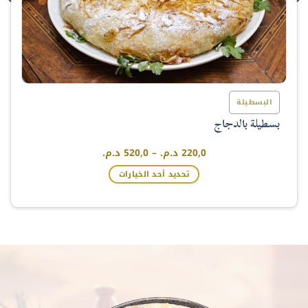
البسطيلة
بسطيلة بالدجاج
نطاق
220,0
د.م.
–
520,0
د.م.
السعر:
من
تحديد أحد الخيارات
خلال
هناك
العديد
من
الأشكال
المختلفة
لهذا
المنتج.
يمكن
اختيار