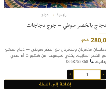
الرئيسية
/
الدجاج
دجاج بالخضر سوطي – جوج دجاجات
280,0
د.م.
دجاجتان معمّرتان ومحمّرتان مع الخضر سوطي — دجاج محشو
مع الخضر الطازجة، يكفي لمجموعة. من شهيوات أم قصي
بطنجة.
0668755868
كمية دجاج بالخضر سوطي - جوج دجاجات
إضافة إلى السلة