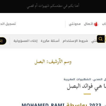
أهلا بكم في مطعمكم شهيوات أم قصي
اب
اتصال
مدونتي
تسجيل الد
مدونتي
شروط الإستخدام
أسئلة مكررة
إخلاء المسؤولية
إت
وسم الآرشيف:
البصل
ل الصحي
،
الشهيوات المغربية
ا هي فوائد البصل
بواسطة
MOHAMED RAMI