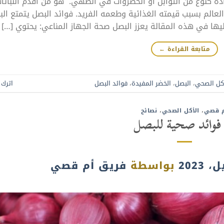
ادة كنوع من التوابل أو الخضروات في الطهي. هو من أقدم النباتا
 العالم بسبب قيمته الغذائية وطعمه الفريد. فوائد البصل يتمتع ال
ليها في هذه المقالة يعزز البصل صحة الجهاز المناعي: يحتوي […]
متابعة القراءة
←
كل الصحي
،
البصل
،
الخضر المفيدة
،
فوائد البصل
اترك ت
 قصي
،
الأكل الصحي
،
نصائح
بواسطة
فريق أم قصي