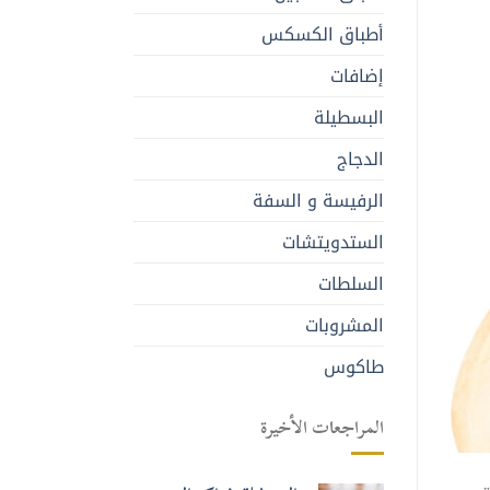
أطباق الكسكس
إضافات
البسطيلة
الدجاج
الرفيسة و السفة
الستدويتشات
السلطات
المشروبات
طاكوس
المراجعات الأخيرة