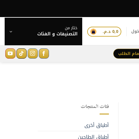
ختار من
خول
0,0
د.م.
التصنيفات و الفئات
مام الطلب
فئات المنتجات
أطباق أخرى
أطباق الطاجين