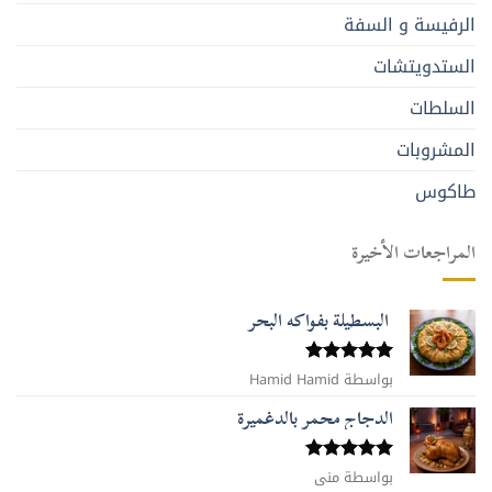
الرفيسة و السفة
الستدويتشات
السلطات
المشروبات
طاكوس
المراجعات الأخيرة
البسطيلة بفواكه البحر
بواسطة Hamid Hamid
تم التقييم
5
من 5
الدجاج محمر بالدغميرة
تم التقييم
بواسطة منى
5
من 5