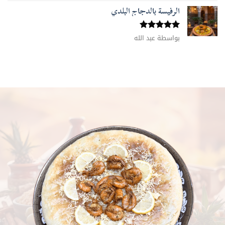
الرفيسة بالدجاج البلدي
تم التقييم
بواسطة عبد الله
5
من 5