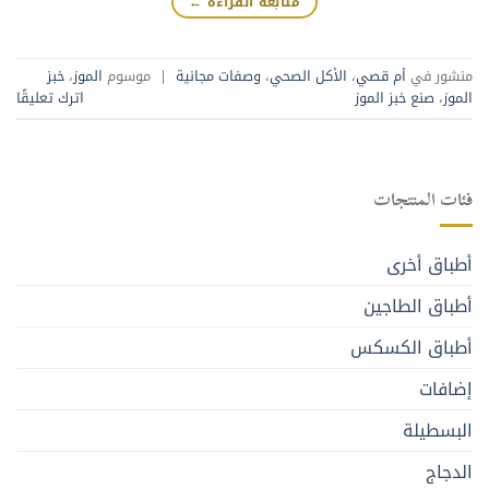
متابعة القراءة
←
منشور في
أم قصي
،
الأكل الصحي
،
وصفات مجانية
|
موسوم
الموز
،
خبز
الموز
،
صنع خبز الموز
اترك تعليقًا
فئات المنتجات
أطباق أخرى
أطباق الطاجين
أطباق الكسكس
إضافات
البسطيلة
الدجاج