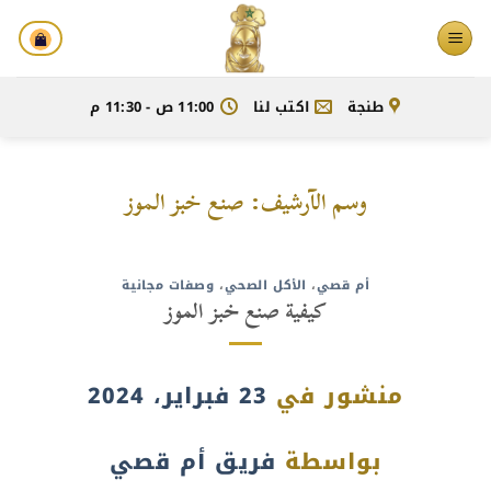
خطي
لمحتوى
طنجة
اكتب لنا
11:00 ص - 11:30 م
وسم الآرشيف:
صنع خبز الموز
أم قصي
،
الأكل الصحي
،
وصفات مجانية
كيفية صنع خبز الموز
منشور في
23 فبراير، 2024
بواسطة
فريق أم قصي