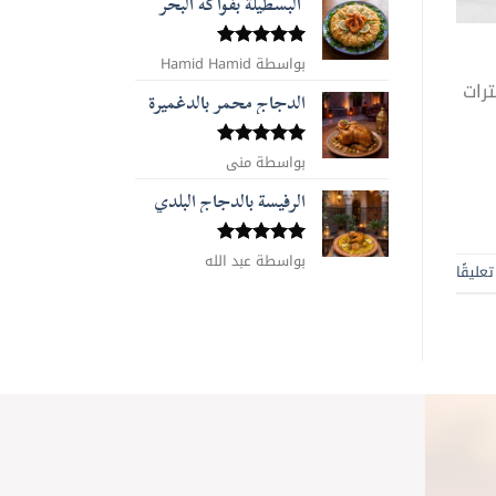
البسطيلة بفواكه البحر
بواسطة Hamid Hamid
تم التقييم
5
من 5
رات
الدجاج محمر بالدغميرة
تم التقييم
بواسطة منى
5
من 5
الرفيسة بالدجاج البلدي
تم التقييم
بواسطة عبد الله
عليقًا
5
من 5