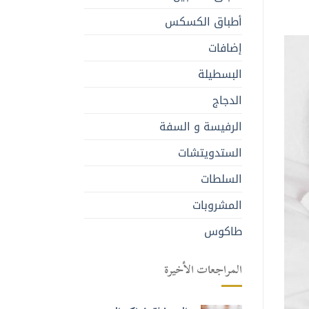
أطباق الكسكس
إضافات
البسطيلة
الدجاج
الرفيسة و السفة
الستدويتشات
السلطات
المشروبات
طاكوس
المراجعات الأخيرة