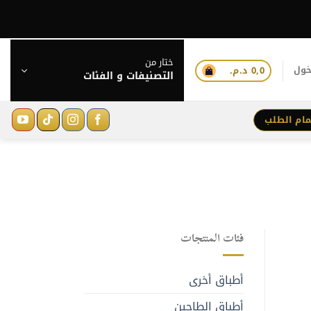
ختار من
خول
0,0
د.م.
التصنيفات و الفئات
مام الطلب
فئات المنتجات
أطباق أخرى
أطباق الطاجين