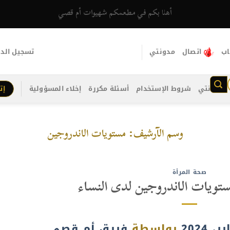
أهلا بكم في مطعمكم شهيوات أم قصي
اب
اتصال
مدونتي
تسجيل الد
مدونتي
شروط الإستخدام
أسئلة مكررة
إخلاء المسؤولية
إت
وسم الآرشيف:
مستويات الاندروجين
صحة المرأة
ويات الاندروجين لدى النساء
بواسطة
فريق أم قصي