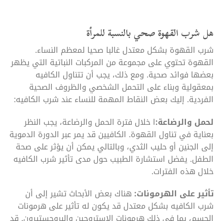
هل شرب القهوة صحي بالنسبة للمرأة
شرب القهوة بشكل معتدل غالبا صحيا لمعظم النساء.
القهوة تحتوي على مجموعة من المركبات النباتية التي يظهر
بعضها فوائد صحية. ومع ذلك، يجب أن تتناول الكافيه
بمعقولية وبناء على التحمل الشخصي والظروف الصحية
الفردية. إليك بعض النقاط المهمة للنساء عند شرب الكافيه:
لحمل والرضاعة:
ا خلال فترة الحمل والرضاعة، يجب النظر
بعناية في تناول القهوة. الكافيين قد يمر عبر الدورة الدموية
إلى الجنين أو حليب الثدي، وبالتالي يمكن أن يؤثر على صحة
الطفل. يفضل استشارة الطبيب حول مدى تأثير شرب الكافيه
خلال هذه الفترات.
تأثير على الهرمونات:
هناك بعض الأبحاث تشير إلى أن
شرب الكافيه بشكل معتدل قد يكون له تأثير على هرمونات
الجسم، بما في ذلك هرمونات الاستروجين والبروجستيرون. قد