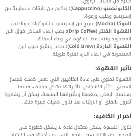
كبيرة من الحليب الرغوي.
الكابوتشينو (Cappuccino):
يتكون من طبقات متساوية من
إسبريسو وحليب ورغوة.
الموكا (Mocha)
: مزيج من إسبريسو والشوكولاتة والحليب.
القهوة الفلتر (Drip Coffee)
: يصب الماء الساخن فوق البن
المطحونة وتتساقط القهوة في وعاء أسفلها.
القهوة الباردة (Cold Brew):
تحضر بتنقيع حبوب البن
المطحونة في الماء البارد لفترة طويلة.
تأثير القهوة:
القهوة تحتوي على مادة الكافيين التي تعمل كمنبه للجهاز
العصبي. تتأثر الأشخاص بتأثيراتها بشكل مختلف، فبينما
يستمتع البعض بطعمها وتأثيراتها المنبهة، يمكن أن يشعروا
آخرون بالقلق أو الارتباك عند تناول كميات كبيرة منها.
أضرار الكافيه:
تناول القهوة بشكل معتدل عادة لا يشكل خطورة على
الصحة، لكن هناك بعض الأمور التي يجب أخذها في الاعتبار