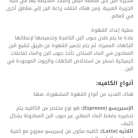
شجيرة البن إلى منطقة اليمن والبلاد المحيطة بها في شبه
الجزيرة العربية. ومن هناك انتقلت زراعة البن إلى مناطق أخرى
في العالم.
عملية إعداد القهوة:
عادة ما يتم طحن حبوب البن الناضجة وتحميصها لإعطائها
النكهات المميزة. ثم يتم تخمير القهوة عن طريق تنقيع البن
المطحون في الماء الساخن. تأخذ حبوب البن والماء تفاعلات
كيميائية تسفر عن استخلاص النكهات والزيوت الموجودة في
البن.
أنواع الكافيه:
هناك العديد من أنواع القهوة المشهورة، منها:
الإسبريسو (Espresso):
هو نوع مختصر من الكافيه يتم
تحضيره بضغط الماء المغلي عبر حبوب البن المطحونة بشكل
كثيف.
اللاتيه (Latte):
كافيه مكون من إسبريسو ممزوج مع كمية