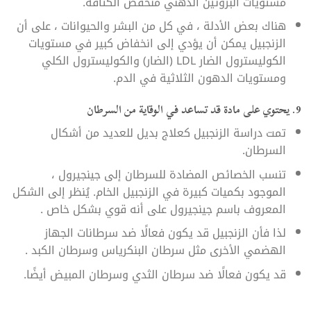
مستويات البروتين الدهني منخفض الكثافة.
هناك بعض الأدلة ، في كل من البشر والحيوانات ، على أن
الزنجبيل يمكن أن يؤدي إلى انخفاض كبير في مستويات
الكوليسترول الضار LDL (الضار) والكوليسترول الكلي
ومستويات الدهون الثلاثية في الدم.
9. يحتوي على مادة قد تساعد في الوقاية من السرطان
تمت دراسة الزنجبيل كعلاج بديل للعديد من أشكال
السرطان.
تنسب الخصائص المضادة للسرطان إلى جينجيرول ،
الموجود بكميات كبيرة في الزنجبيل الخام. يُنظر إلى الشكل
المعروف باسم جينجيرول على أنه قوي بشكل خاص .
لذا فأن الزنجبيل قد يكون فعالًا ضد سرطانات الجهاز
الهضمي الأخرى مثل سرطان البنكرياس وسرطان الكبد .
قد يكون فعالًا ضد سرطان الثدي وسرطان المبيض أيضًا.