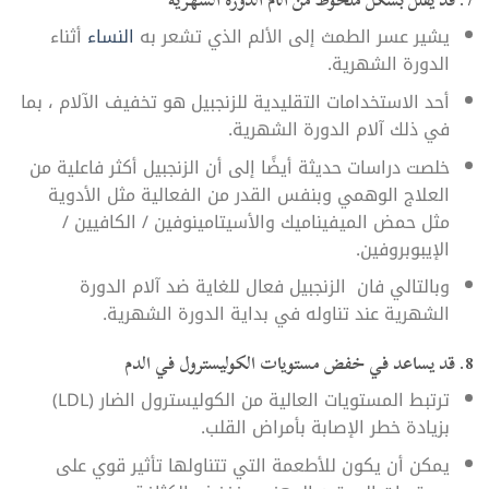
7. قد يقلل بشكل ملحوظ من آلام الدورة الشهرية
يشير عسر الطمث إلى الألم الذي تشعر به
النساء
أثناء
الدورة الشهرية.
أحد الاستخدامات التقليدية للزنجبيل هو تخفيف الآلام ، بما
في ذلك آلام الدورة الشهرية.
خلصت دراسات حديثة أيضًا إلى أن الزنجبيل أكثر فاعلية من
العلاج الوهمي وبنفس القدر من الفعالية مثل الأدوية
مثل حمض الميفيناميك والأسيتامينوفين / الكافيين /
الإيبوبروفين.
وبالتالي فان الزنجبيل فعال للغاية ضد آلام الدورة
الشهرية عند تناوله في بداية الدورة الشهرية.
8. قد يساعد في خفض مستويات الكوليسترول في الدم
ترتبط المستويات العالية من الكوليسترول الضار (LDL)
بزيادة خطر الإصابة بأمراض القلب.
يمكن أن يكون للأطعمة التي تتناولها تأثير قوي على