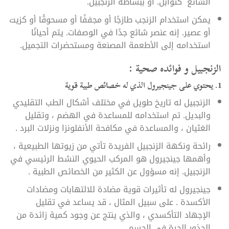
الشائع كتوابل. أو ببساطة الزنجبيل.
يمكن استخدام الزنجب طازجًا أو مجففًا أو مسحوقًا أو كزيت
أو عصير. إنه عنصر شائع جدًا في الوصفات. يتم أحيانًا
استخدامه إلى الأطعمة المصنعة ومستحضرات التجميل.
الزنجبيل و فوائده صحية :
1. يحتوي على جينجيرول الذي له خصائص طبية قوية
الزنجبيل له تاريخ طويل في مختلف أشكال الطب التقليدي
والبديل. تم استخدامه للمساعدة في الهضم ، وتقليل
الغثيان ، والمساعدة في مكافحة الأنفلونزا ونزلات البرد .
رائحة ونكهة الزنجبيل الفريدة تأتي من زيوتها الطبيعية ،
وأهمها جينجيرول هو المركب الحيوي النشط الرئيسي في
الزنجبيل. إنه مسؤول عن الكثير من الخصائص الطبية .
جينجيرول له تأثيرات قوية مضادة للالتهابات ومضادات
الأكسدة . على سبيل المثال ، قد يساعد في تقليل
الإجهاد التأكسدي ، والذي ينتج عن وجود كمية زائدة من
الجذور الحرة في الجسم