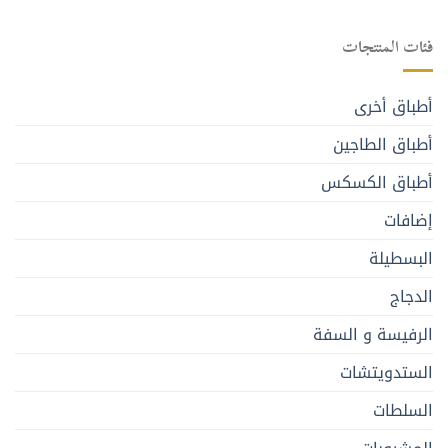
فئات المنتجات
أطباق أخرى
أطباق الطاجين
أطباق الكسكس
إضافات
البسطيلة
الدجاج
الرفيسة و السفة
الستدويتشات
السلطات