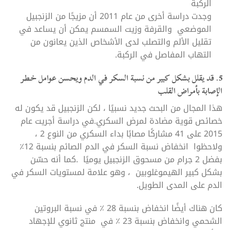
الركبة
وجدت دراسة أخرى من عام 2011 أن مزيجًا من الزنجبيل
الموضعي والقرفة وزيت السمسم يمكن أن يساعد في
تقليل الألم والتصلب لدى الأشخاص الذين يعانون من
التهاب المفاصل في الركبة.
5. قد يقلل بشكل كبير من نسبة السكر في الدم ويحسن عوامل خطر
الإصابة بأمراض القلب
هذا المجال من البحث جديد نسبيًا ، لكن الزنجبيل قد يكون له
خصائص قوية مضادة لمرض السكري.في دراسة أجريت عام
2015 على 41 مشاركًا مصابًا بداء السكري من النوع 2 ،
ولاحظوا انخفاض نسبة السكر في الدم الصائم بنسبة 12٪
بفضل 2 جرام من مسحوق الزنجبيل يوميًا .كما أنه حسّن
بشكل كبير الهيموغلوبين ، وهو علامة لمستويات السكر في
الدم على المدى الطويل.
كان هناك أيضًا انخفاض بنسبة 28 ٪ في نسبة البروتين
الشحمي وانخفاض بنسبة 23 ٪ في منتج ثانوي للإجهاد