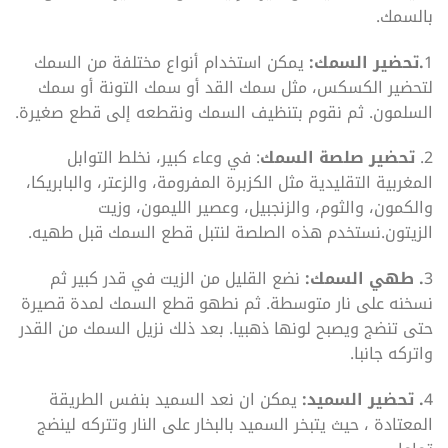
بالسمك.
1
.تحضير السمك:
يمكن استخدام أنواع مختلفة من السمك
لتحضير الكسكس، مثل سمك القد أو سمك التونة أو سمك
السلمون. ثم نقوم بتنظيف السمك ونقطعه إلى قطع صغيرة.
2.
تحضير صلصة السمك
: في وعاء كبير، نخلط التوابل
المغربية التقليدية مثل الكزبرة المفرومة، والزعتر، والبابريكا،
والكمون، والثوم، والزنجبيل، وعصير الليمون، وزيت
الزيتون.نستخدم هذه الصلصة لنتبل قطع السمك قبل طهيه.
3
. طهي السمك:
نضع القليل من الزيت في قدر كبير ثم
نسخنه على نار متوسطة. ثم نطهو قطع السمك لمدة قصيرة
حتى تنضج ويصبح لونها ذهبيا. بعد ذلك نزيل السمك من القدر
واتركه جانبا.
4
. تحضير السميد:
يمكن ان نعد السميد بنفس الطريقة
المعتادة ، حيث يتبخر السميد بالبخار على النار وتتركه لينضج