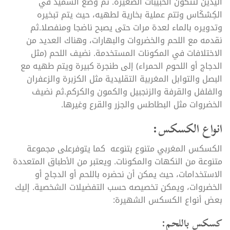
اليدين لتتكون الحبيبات الصغيرة. ثم وضع السميد في
الكِسْكَاس وتتم عملية بخارية لطهيه، حيث يتم تبخيره
وتدويره بالماء لعدة مرات حتى يصبح ناضجا ومنفصلا.ثم
نقدمه مع اللحم والخضروات والبهارات، وهناك العديد من
الاختلافات في المكونات المستخدمة. نضيف اللحم (مثل
الدجاج أو اللحوم الحمراء) إلى طنجرة كبيرة ويتم طهيه مع
البصل والتوابل المغربية التقليدية مثل الكزبرة والزعفران
والفلفل والقرفة والزنجبيل والكمون والكركم.ثم نضيف
الخضروات مثل البطاطس والجزر والقرع وغيرها.
انواع الكسكس:
الكسكس المغربي متنوع بتنوعه كما يتوفرعلى مجموعة
متنوعة من النكهات والمكونات. ويعتبر من الأطباق المتعددة
الاستخدامات، حيث يمكن أن نحضره باللحم أو الدجاج أو
الخضروات، ويمكن تخصيصه حسب التفضيلات الشخصية. إليك
بعض أنواع الكسكس الشهيرة:
كسكس باللحم: