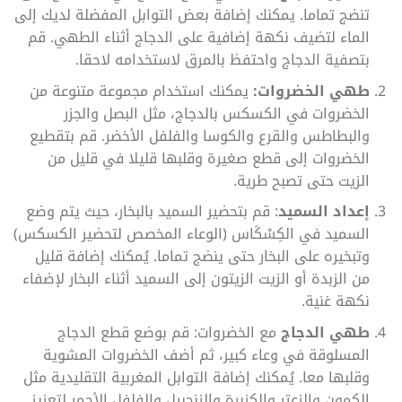
تنضج تماما. يمكنك إضافة بعض التوابل المفضلة لديك إلى
الماء لتضيف نكهة إضافية على الدجاج أثناء الطهي. قم
بتصفية الدجاج واحتفظ بالمرق لاستخدامه لاحقا.
طهي الخضروات:
يمكنك استخدام مجموعة متنوعة من
الخضروات في الكسكس بالدجاج، مثل البصل والجزر
والبطاطس والقرع والكوسا والفلفل الأخضر. قم بتقطيع
الخضروات إلى قطع صغيرة وقلبها قليلا في قليل من
الزيت حتى تصبح طرية.
إعداد السميد
: قم بتحضير السميد بالبخار، حيث يتم وضع
السميد في الكِسْكَاس (الوعاء المخصص لتحضير الكسكس)
وتبخيره على البخار حتى ينضج تماما. يُمكنك إضافة قليل
من الزبدة أو الزيت الزيتون إلى السميد أثناء البخار لإضفاء
نكهة غنية.
طهي الدجاج
مع الخضروات: قم بوضع قطع الدجاج
المسلوقة في وعاء كبير، ثم أضف الخضروات المشوية
وقلبها معا. يُمكنك إضافة التوابل المغربية التقليدية مثل
الكمون والزعتر والكزبرة والزنجبيل والفلفل الأحمر لتعزيز