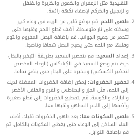
التقليدية مثل الزعفران والكمون والكزبرة والفلفل
والزنجبيل والكركم لإضفاء نكهة رائعة.
طهي اللحم
: قم بوضع قليل من الزيت في وعاء كبير
وسخنه على نار متوسطة. أضف قطع اللحم وقلبها حتى
تتحمر من جميع الجوانب. قم بإضافة البصل المفروم والثوم
وقلبها مع اللحم حتى يصبح البصل شفافا وناضجا.
إعداد السميد:
قم بتحضير السميد بطريقة التبخير بالبخار،
حيث يتم وضع السميد في الكِسْكَاس (الوعاء المخصص
لتحضير الكسكس) وتبخيره على البخار حتى ينضج تماما.
تحضير الخضروات:
يُمكن إضافة الخضروات المفضلة لديك
إلى اللحم، مثل الجزر والبطاطس والقرع والفلفل الأخضر
والبازلاء والكوسة. قم بتقطيع الخضروات إلى قطع صغيرة
وأضفها إلى اللحم المطهو وقلبها معا.
طهي المكونات معا:
بعد طهي الخضروات قليلا، أضف
الماء الساخن إلى الوعاء حتى يغطي المكونات بالكامل. ثم
قم بإضافة التوابل.