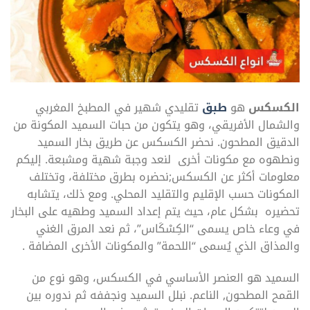
الكسكس
هو
طبق
تقليدي شهير في المطبخ المغربي
والشمال الأفريقي، وهو يتكون من حبات السميد المكونة من
الدقيق المطحون. نحضر الكسكس عن طريق بخار السميد
ونطهوه مع مكونات أخرى لنعد وجبة شهية ومشبعة. إليكم
معلومات أكثر عن الكسكس;نحضره بطرق مختلفة، وتختلف
المكونات حسب الإقليم والتقليد المحلي. ومع ذلك، يتشابه
تحضيره بشكل عام، حيث يتم إعداد السميد وطهيه على البخار
في وعاء خاص يسمى “الكِسْكَاس”، ثم نعد المرق الغني
والمذاق الذي يُسمى “اللحمة” والمكونات الأخرى المضافة .
السميد هو العنصر الأساسي في الكسكس، وهو نوع من
القمح المطحون, الناعم. نبلل السميد ونجففه ثم ندوره بين