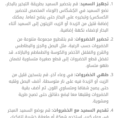
تجهيز السميد
: قم بتحضير السميد بطريقة التبخير بالبخار،
نضع السميد في الكِسْكَاس (الوعاء المخصص لتحضير
الكسكس) وتبخيره على البخار حتى ينضج تماما. يمكنك
إضافة قليل من الزبدة أو الزيت الزيتون إلى السميد أثناء
البخار لإضفاء نكهة إضافية.
تحضير الخضروات
: قم بتقطيع مجموعة متنوعة من
الخضروات حسب الرغبة، مثل البصل والجزر والبطاطس
والقرع والفلفل الأخضر والكوسة والطماطم والبازلاء. قد
تفضل قطع الخضروات إلى قطع صغيرة متساوية لضمان
طهو متساو.
طهي الخضروات:
في وعاء آخر، قم بتسخين قليل من
الزيت أو الزبدة فيه على نار متوسطة. أضف البصل وقلبه
حتى يصبح شفافا ومتساوي اللون. ثم أضف بقية
الخضروات وقلبها معا لبضع دقائق حتى تصبح طرية
ومشوية.
تقديم السميد مع الخضروات:
قم بوضع السميد المبخر
في وعاء كبير، استخدم شوكة أو ملعقة خشبية لتفكيك