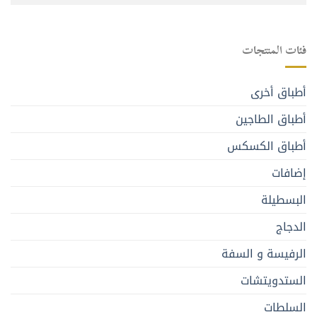
فئات المنتجات
أطباق أخرى
أطباق الطاجين
أطباق الكسكس
إضافات
البسطيلة
الدجاج
الرفيسة و السفة
الستدويتشات
السلطات